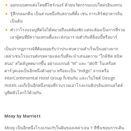
ออกแบบตกแต่งโดยดีไซร์เนอร์ ด้วยนวัตกรรมแบบใหม่ๆอินเทรน
รู้สึกกลมกลืน เป็นส่วนหนึ่งกับสถานที่ตั้ง เช่น การเสิร์ฟอาหารถิ่น
เป็นต้น
คำว่าโรงแรมบูทีคไม่ได้หมายถึงแค่ห้องพัก แต่จะต้องเป็นการที่รวม
เอาผู้คนที่มีความเทรนดี้และเจ๋งๆมารวมตัวกันที่ล็อบบี้หรือบาร์
เป็นปรากฏการณ์ที่ต้องยอมรับว่าประสบความสำเร็จเป็นอย่างมาก
เหล่าเชนโรงแรมดังๆหลายแห่งเริ่มที่จะนำเสนอความ “ใกล้ชิด สนิท
สนม” สไตล์บูทคมากขึ้น อย่างแบรนด์ “W” และ “aloft’ ในเครือส
ตาร์วูดเองเป็นอีกหนึ่งตัวอย่าง หรือจะเป็น “Indigo” จากเครือ
InterContimemtal Hotel Group ก็เช่นกัน และเว็บไซต์ Design
Hotels เองก็เป็นอีกหนึ่งกลุ่มที่รวบรวมเอาโรงแรมฮิปๆอินเทรนสไตล์
บูทีคทั่วโลกไว้ด้วยกัน
Moxy by Marriott
Moxy เป็นอีกหนึ่งโรงแรมเก๋ๆในฝันของเหล่าเจน Y ที่ชื่นชอบการเดิน