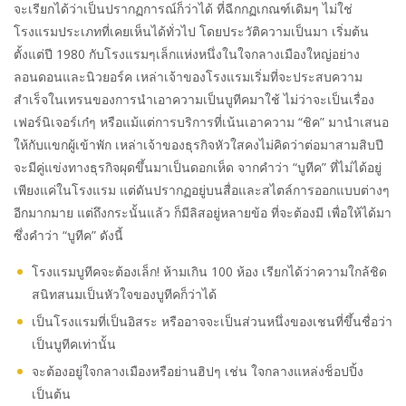
จะเรียกได้ว่าเป็นปรากฏการณ์ก็ว่าได้ ที่ฉีกกฏเกณฑ์เดิมๆ ไม่ใช่
โรงแรมประเภทที่เคยเห็นได้ทั่วไป โดยประวัติความเป็นมา เริ่มต้น
ตั้งแต่ปี 1980 กับโรงแรมๆเล็กแห่งหนึ่งในใจกลางเมืองใหญ่อย่าง
ลอนดอนและนิวยอร์ค เหล่าเจ้าของโรงแรมเริ่มที่จะประสบความ
สำเร็จในเทรนของการนำเอาความเป็นบูทีคมาใช้ ไม่ว่าจะเป็นเรื่อง
เฟอร์นิเจอร์เก๋ๆ หรือแม้แต่การบริการที่เน้นเอาความ “ชิค” มานำเสนอ
ให้กับแขกผู้เข้าพัก เหล่าเจ้าของธุรกิจหัวใสคงไม่คิดว่าต่อมาสามสิบปี
จะมีคู่แข่งทางธุรกิจผุดขึ้นมาเป็นดอกเห็ด จากคำว่า “บูทีค” ที่ไม่ได้อยู่
เพียงแค่ในโรงแรม แต่ดันปรากฏอยู่บนสื่อและสไตล์การออกแบบต่างๆ
อีกมากมาย แต่ถึงกระนั้นแล้ว ก็มีลิสอยู่หลายข้อ ที่จะต้องมี เพื่อให้ได้มา
ซึ่งคำว่า “บูทีค” ดังนี้
โรงแรมบูทีคจะต้องเล็ก! ห้ามเกิน 100 ห้อง เรียกได้ว่าความใกล้ชิด
สนิทสนมเป็นหัวใจของบูทีคก็ว่าได้
เป็นโรงแรมที่เป็นอิสระ หรืออาจจะเป็นส่วนหนึ่งของเชนที่ขึ้นชื่อว่า
เป็นบูทีคเท่านั้น
จะต้องอยู่ใจกลางเมืองหรือย่านฮิปๆ เช่น ใจกลางแหล่งช็อปปิ้ง
เป็นต้น