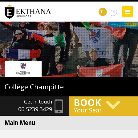
TH
EN
Collège
Champittet
BOOK
Get in touch
06 5239 3429
Your Seat
Main Menu