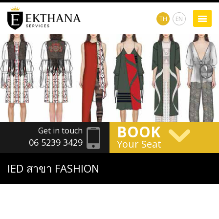
TH
EN
BOOK
Get in touch
06 5239 3429
Your Seat
IED สาขา FASHION