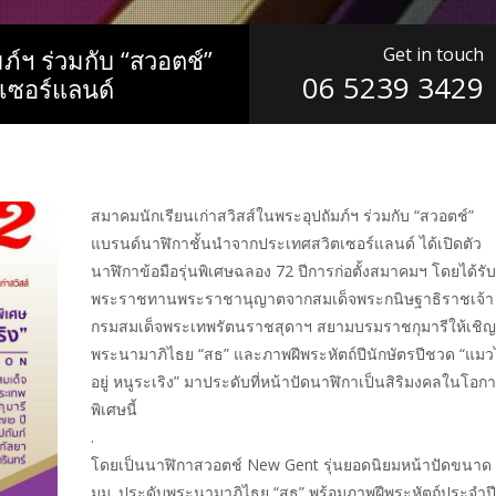
Get in touch
ภ์ฯ ร่วมกับ “สวอตช์”
06 5239 3429
เซอร์แลนด์
สมาคมนักเรียนเก่าสวิสส์ในพระอุปถัมภ์ฯ ร่วมกับ “สวอตช์”
แบรนด์นาฬิกาชั้นนำจากประเทศสวิตเซอร์แลนด์
ได้เปิดตัว
นาฬิกาข้อมือรุ่นพิเศษฉลอง 72 ปีการก่อตั้งสมาคมฯ โดยได้รับ
พระราชทานพระราชานุญาตจากสมเด็จพระกนิษฐาธิราชเจ้า
กรมสมเด็จพระเทพรัตนราชสุดาฯ สยามบรมราชกุมารีให้เชิญ
พระนามาภิไธย “สธ” และภาพฝีพระหัตถ์ปีนักษัตรปีชวด “แมว
อยู่ หนูระเริง” มาประดับที่หน้าปัดนาฬิกาเป็นสิริมงคลในโอก
พิเศษนี้
.
โดยเป็นนาฬิกาสวอตช์ New Gent รุ่นยอดนิยมหน้าปัดขนาด
มม. ประดับพระนามาภิไธย “สธ” พร้อมภาพฝีพระหัตถ์ประจำปี