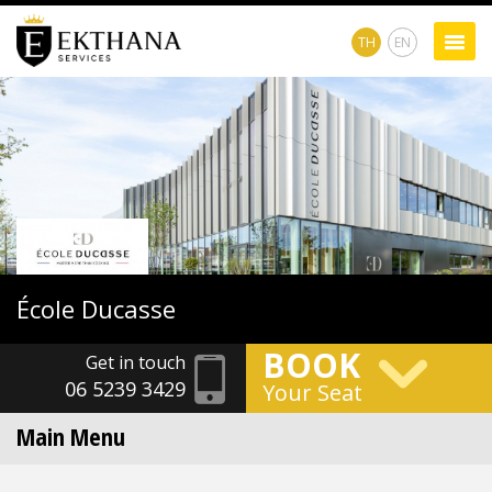
TH
EN
École
Ducasse
BOOK
Get in touch
06 5239 3429
Your Seat
Main Menu