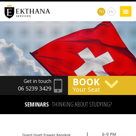
TH
EN
BOOK
Get in touch
06 5239 3429
Your Seat
SEMINARS
THINKING ABOUT STUDYING?