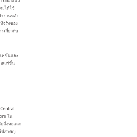
งการออกแบบ
จะได้ใช้
รทำงานหลัง
ท้จริงของ
รเกี่ยวกับ
งแฟชั่นและ
โอแฟชั่น
 Central
iore ใน
กับสิ่งทอและ
ที่สำคัญ