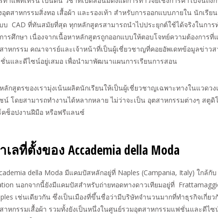
รทำแพทเทิร์น เป็นต้น วิชาที่เปิดสอนมีตั้งแต่การทำวิจัยเชิงการค้าไปจนถึ
ิงอุตสาหกรรมสิ่งทอ เสื้อผ้า และรองเท้า สำหรับการออกแบบภายใน นักเรียน
บบ CAD ที่ทันสมัยที่สุด ทุกหลักสูตรสามารถนำไปประยุกต์ใช้ได้จริงในกา
การศึกษา เนื่องจากเนื้อหาหลักสูตรถูกออกแบบให้ตอบโจทย์ความต้องการที่แ
ตสาหกรรม คณาจารย์และเจ้าหน้าที่เป็นผู้เชี่ยวชาญที่คอยอัพเดทข้อมูลข่าวสา
ชั่นและดีไซน์อยู่เสมอ เพื่อนำมาพัฒนาแผนการเรียนการสอน
กหลักสูตรของเรามุ่งเน้นผลิตนักเรียนให้เป็นผู้เชี่ยวชาญเฉพาะทางในแวดว
ไซน์ โดยสามารถทำงานได้หลากหลาย ไม่ว่าจะเป็น อุตสาหกรรมต่างๆ สตูดิ
ิร์คช็อปงานฝีมือ หรือฟรีแลนซ์
ำเลที่ตั้งของ Accademia della Moda
cademia della Moda มีแคมปัสหลักอยู่ที่ Naples (Campania, Italy) ใกล้กับ
ation นอกจากนี้ยังมีแคมปัสสำหรับถ่ายทอดทางดาวเทียมอยู่ที่ Frattamagg
les เช่นเดียวกัน ซึ่งเป็นเมืองที่ขึ้นชื่อว่ามีบริษัทจำนวนมากที่ทำธุรกิจเกี่ยว
ตสาหกรรมเสื้อผ้า รวมทั้งยังเป็นหนึ่งในศูนย์รวมอุตสาหกรรมแฟชั่นและดีไซน์