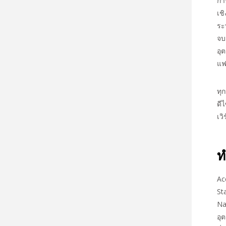
กา
เช
ระ
จบ
อุ
แฟ
ทุ
ดี
เว
ท
Ac
St
Nap
อุ