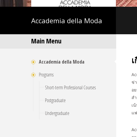
Accademia
della Moda
Main Menu
เ
Accademia della Moda
Programs
Ac
ช่า
Short-term Professional Courses
อย
สำ
Postgraduate
เน
Undergraduate
แฟ
Ac