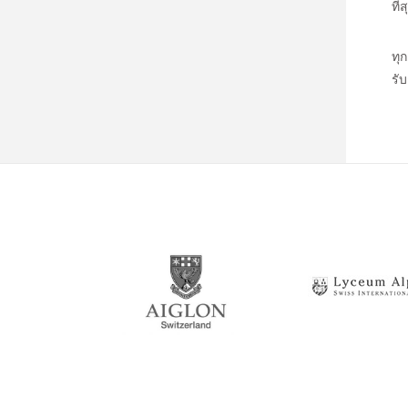
ที
ทุ
รั