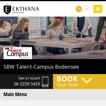
TH
EN
SBW
Talent-Campus Bodensee
BOOK
Get in touch
06 5239 3429
Your Seat
Main Menu