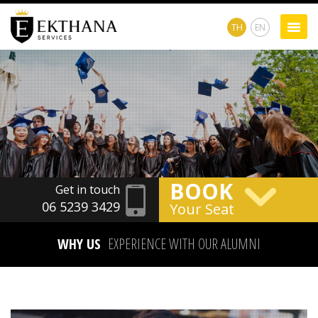
TH
EN
BOOK
Get in touch
06 5239 3429
Your Seat
WHY US
EXPERIENCE WITH OUR ALUMNI