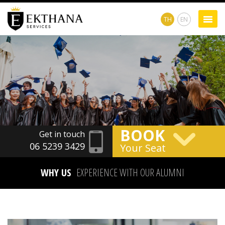
TH
EN
BOOK
Get in touch
06 5239 3429
Your Seat
WHY US
EXPERIENCE WITH OUR ALUMNI