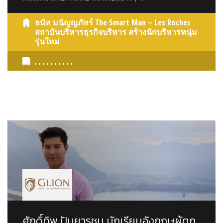
ธนัท มนัญญภัทร์ The Smart Man – Les Roches
สถาบันบริหารธุรกิจบริหาร สร้างนักบริหารหนุ่ม
รุ่นใหม่
, , , , , , , , , ,
ศักดิ์ทิพ ปันยารชุน นักเรียนอังกฤษผู้ตก