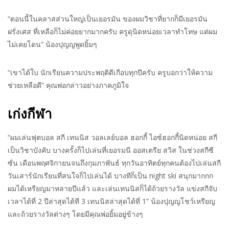
“ตอนนี้ในคลาสส่วนใหญ่เป็นเยอรมัน ของผมวิชาที่ยากก็มีเยอรมัน
ฝรั่งเศส ที่เหลือก็ไม่ค่อยยากมากครับ ครูดุนิดหน่อยเวลาทำโทษ แต่ผม
ไม่เคยโดน” น้องปุญญพูดยิ้มๆ
“เขาได้ใบ นักเรียนความประพฤติดีเกือบทุกปีครับ ครูบอกว่าให้ความ
ช่วยเหลือดี” คุณพ่อกล่าวอย่างภาคภูมิใจ
เก่งกีฬา
“ผมเล่นฟุตบอล สกี เทนนิส วอลเลย์บอล ฮอกกี้ ไอซ์ฮอกกี้นิดหน่อย สกี
เป็นวิชาบังคับ บางครั้งก็ไปเล่นที่เยอรมนี ออสเตรีย สวิส ในช่วงสกีซี
ซั่น เดือนพฤศจิกายนจนถึงกุมภาพันธ์ ทุกวันอาทิตย์ทุกคนต้องไปเล่นสกี
วันเสาร์นักเรียนที่สนใจก็ไปเล่นได้ บางทีก็เป็น night ski สนุกมากกก
ผมได้เหรียญมาหลายปีแล้ว และเล่นเทนนิสก็ได้ถ้วยรางวัล แข่งสกีจับ
เวลาได้ที่ 2 ปีล่าสุดได้ที 3 เทนนิสล่าสุดได้ที่ 1” น้องปุญญโชว์เหรียญ
และถ้วยรางวัลต่างๆ โดยมีคุณพ่อยิ้มอยู่ข้างๆ