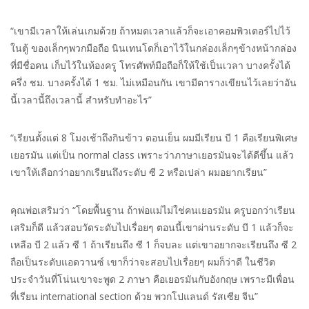
“เขามีเวลาให้เล่นเกมด้วย ถ้าหมดเวลาแล้วก็จะเอาคอมพิวเตอร์ไปไว้
ในตู้ ของเล็กๆพวกมือถือ นินเทนโดก็เอาไว้ในกล่องเล็กๆข้างหน้ากล่อง
ที่มีชื่อคน เก็บไว้ในห้องครู โทรศัพท์มือถือก็ให้ใช้เป็นเวลา บางครั้งได้
ครึ่ง ชม. บางครั้งได้ 1 ชม. ไม่เหมือนกัน เขามีตารางเขียนไว้เลยว่าอัน
นี้เวลานี้ถึงเวลานี้ สำหรับทำอะไร”
“เรียนตั้งแต่ 8 โมงเช้าถึงกินข้าว ตอนเย็น ผมมีเรียน บี 1 คือเรียนพิเศษ
เยอรมัน แต่เป็น normal class เพราะว่าภาษาเยอรมันจะได้ดีขึ้น แล้ว
เขาให้เลือกว่าอยากเรียนถึงระดับ ซี 2 หรือเปล่า ผมอยากเรียน”
คุณพ่อเสริมว่า “โดยพื้นฐาน ถ้าพ่อแม่ไม่ใช่คนเยอรมัน ครูบอกว่าเรียน
เสริมก็ดี แล้วสอบวัดระดับไปเรื่อยๆ ตอนนี้เขาผ่านระดับ บี 1 แล้วก็จะ
เหลือ บี 2 แล้ว ซี 1 ถ้าเรียนถึง ซี 1 ก็จบละ แต่เขาอยากจะเรียนถึง ซี 2
ถือเป็นระดับแอดวานซ์ เขาก็ว่าจะสอบไปเรื่อยๆ ผมก็ว่าดี ในชีวิต
ประจำวันที่โน่นเขาจะพูด 2 ภาษา คือเยอรมันกับอังกฤษ เพราะมีเพื่อน
ที่เรียน international section ด้วย พวกโปแลนด์ รัสเซีย จีน”