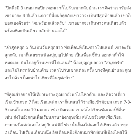
“ปีหนึ่งมี 3 เทอม พอปิดเทอมเราก็ไปรับเขากลับบ้าน เราคิดว่าเรารับส่ง
เขามาจะ 3 ปีแล้ว แต่ว่าปีนี้ผมก็คุยกับเขาว่าจะเป็นปีสุดท้ายแล้ว เขาก็
บอกเองด้วยว่า “ผมพร้อมแล้วครับ” เขาอยากจะเดินทางคนเดียวแล้ว
พร้อมที่จะบินเดี่ยว กลับบ้านเองได้”
“ล่าสุดหยุด 5 วันเป็นวันหยุดยาว พ่อเพื่อนที่เป็นชาวโปแลนด์ เขาจะรับ
ลูกกลับ เขาก็เลยชวนน้องปุญญไปด้วย เป็นเพื่อนซี้กัน ออกค่าตั๋วให้
หมดเลย บินไปอยู่บ้านเขาที่โปแลนด์” น้องปุญญบอกว่า “สนุกครับ”
และไม่โทรกลับบ้านด้วย เวลาไปรับเขาแต่ละครั้ง บางทีคุณย่าและคุณ
อาไปด้วย ก็จะพาไปเที่ยวที่อื่นๆต่อบ้าง”
“ที่่คุูณย่าอยากให้เที่ยวเพราะคุณย่ายังพาไปไหวด้วย และคิดว่าเดี๋ยว
เริ่มเข้าเกรด 7 ก็จะเรียนหนัก เราก็แพลนไว้ว่าเมื่อเข้ามัธยม เกรด 7-8-
9 ก่อนถึงเกรด 10 ผมกะว่าช่วงปิดเทอม เราส่งไปเรียนซัมเมอร์ที่อื่นๆ
เช่น ส่งไปอังกฤษเพื่อเรียนภาษาอังกฤษเพิ่ม ส่งไปฝรั่งเศสเพื่อเรียน
ภาษาฝรั่งเศสและไปอยู่กับแฟมิลี่ ช่วงนั้นก็คงไม่ค่อยได้เที่ยวแล้ว หยุด
2 เดือน ไปเรียนเดือนหนึ่ง อีกเดือนหนึ่งก็กลับมาพักผ่อนที่เมืองไทยให้