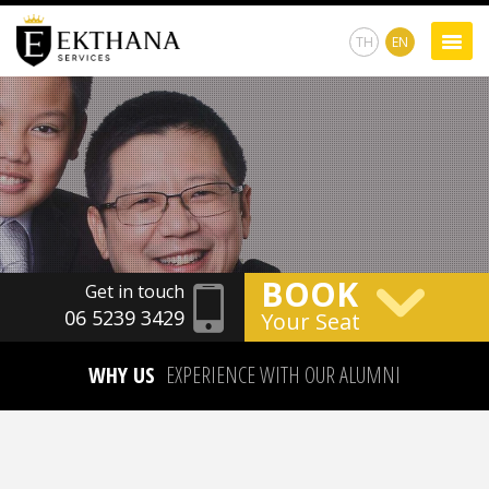
TH
EN
BOOK
Get in touch
06 5239 3429
Your Seat
WHY US
EXPERIENCE WITH OUR ALUMNI