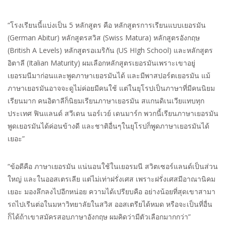
“โรงเรียนนี้แบ่งเป็น 5 หลักสูตร คือ หลักสูตรการเรียนแบบเยอรมัน
(German Abitur) หลักสูตรสวิส (Swiss Matura) หลักสูตรอังกฤษ
(British A Levels) หลักสูตรอเมริกัน (US HIgh School) และหลักสูตร
อิตาลี (Italian Maturity) ผมเลือกหลักสูตรเยอรมันเพราะเขาอยู่
เยอรมนีมาก่อนและพูดภาษาเยอรมันได้ และมีพาสปอร์ตเยอรมัน แม้
ภาษาเยอรมันอาจจะดูไม่ค่อยมีคนใช้ แต่ในยุโรปเป็นภาษาที่มีคนนิยม
เรียนมาก คนอิตาลีก็นิยมเรียนภาษาเยอรมัน สแกนดิเนเวียแทบทุก
ประเทศ ฟินแลนด์ สวีเดน นอร์เวย์ เดนมาร์ก พวกนี้เรียนภาษาเยอรมัน
พูดเยอรมันได้ค่อนข้างดี และชาติอื่นๆในยุโรปก็พูดภาษาเยอรมันได้
เยอะ”
“ข้อดีคือ ภาษาเยอรมัน แน่นอนใช้ในเยอรมนี สวิตเซอร์แลนด์เป็นส่วน
ใหญ่ และในออสเตรเลีย แต่ไม่เท่าฝรั่งเศส เพราะฝรั่งเศสมีอาณานิคม
เยอะ มองลึกลงไปอีกหน่อย ความได้เปรียบคือ อย่างน้อยที่สุดเขาสามา
รถไปเรีนต่อในมหาวิทยาลัยในสวิส ออสเตรียได้หมด หรือจะเป็นที่อื่น
ก็ได้ถ้าเขาสมัครสอบภาษาอังกฤษ ผมคิดว่ามีตัวเลือกมากกว่า”