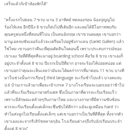
เสร็จแล้วก้เข้าห้องพักได้”
“คร้้งแรกไปตอน 7 ขวบ นาน 3 อาทิตย์ ทดลองก่อน น้องปุญญไม่
ร้องไห้เลย อีกปีนึง 8 ขวบก็ส่งไปที่เดิมอีก และผมได้มีโอกาสพบกับ
คุณครูคนหนึ่งที่สอนที่โน่น เป็นคนอังกฤษ เขาขวนผมคุย เขาบอกว่า
มานูเอลจบซัมเมอร์แล้วจะเตรียมไปอยู่ซังกาแลน (Sankt Gallen) แล้ว
ใช่ไหม เขาบอกว่าดีนะที่คุณตัดสินใจตอนนี้ เพราะประสบการณ์ของ
เขาเอง วัยที่ดีที่สุดที่จะมาอยู่ boarding school คือวัย 8 ขวบ เขาเองก็
อยู่ประจำตั้งแต่ 8 ขวบ ปีแรกเป็นปีที่ยาก อาจจะร้องไห้บ่อยหน่อย แต่
เขาบอกว่าคุณจะเห็นเลยว่ามันจะได้ผลก่าการที่มาตอน 11 ขวบ บางที
มาในช่วงนั้นการเรียนรู้ third language จะเริ่มช้าไปแล้ว บางคนจบ
ป.6 บ้านเราแล้วมาเพื่อจะเข้าเกรด 7 บางโรงเรียนจะบอกเลยว่าช้าไป
แล้วที่จะเริ่มเรียนภาษาฝรั่งเศส ซึ่งเป็นภาษาที่ควรจะเริ่มเรียนเร็ว
เพราะมีลักษณะคล้ายๆกับภาษาไทย และบางภาษาที่มีความซับซ้อน
ควรจะเริ่มเรียนตั้งแต่เด็กจะซึมซับได้ดีกว่า แม้จะดูเหมือน hard ว่า
ทำไมส่งลูกไปเรียนตั้งแต่เล็กๆ แต่เขาบอกว่าเป็นวัยที่ดีที่สุด ทั้งจากตัว
เขาเองและจากรีเสิร์ชหลายๆอัน โรงเรียนต่างๆถึงรับนักเรียนประจำ
ตั้งแต่ 8 ขวบ”