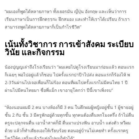
“ผมเองก็พูดได้หลายภาษา ทั้งเยอรมัน ญ๊่ปุ่น อังกฤษ และเห็นว่าการ
เรียนภาษาเป็นการฝึกตรรกะ ฝึกสมอง และทำให้เราได้เปรียบ ถ้าเรา
สามารถพูดได้หลายภาษาก็เป็นกำไรชีวิต”
เน้นทั้งวิชาการ การเข้าสังคม ระเบียบ
วินัย และกิจกรรม
น้องปุญญเล่าถึงโรงเรียนว่า “ผมเคยไปดูโรงเรียนมาก่อนแล้ว ตอนแรก
ก็เฉยๆ พอไปอยู่แล้วก็ชอบ ไปครั้งแรกปาป๊าไปส่ง ตอนแรกก็ร้องไห้ พ
2-3วันผ่านไปเจอเพื่อนก็ไม่ร้อง ตอนที่ผมไปครั้งแรกไม่มีคนไทย 1 ปี
ผ่านไปมีคนไทยมา ชื่อพี่แม็ก เขาอายุโตกว่า ปีนี้เขาเพิ่งจบ”
“ห้องนอนผมมี 2 คน บางห้องก็มี 3 คน ในตึกผมผู้หญิงอยู่ชั้น 1 ผู้ชายอยู่
ชั้น 2 กับ ชั้น 3 มีครูพักอยู่ด้วยทุกชั้น ทุกคนต้องตื่นหกโมงครึ่ง ถ้าไม่ตื่น
ครูจะปลุกจนตื่น เอาน้ำสาดก็มี ตื่นมาแปรงฟัน อาบน้ำ แต่งตัว หวีผม
ด้วย แล้วก็ทำเตียงเองให้เรียบร้อย ตอนอยู่บ้านไม่เคยทำ ครั้งแรกครู
โชว์ให้ดู เสร็จแล้ววันต่อไปผมก็ทำได้”