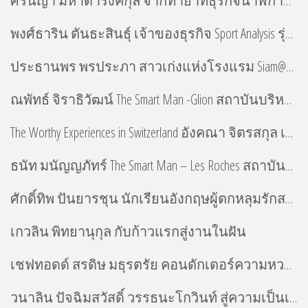
ศรินญา มหาดำรงค์กุล จากทายาทธุรกิจนาฬิกาสู่เส้นทางอาชีพโรงแรมที่เลือกเอง
พงศ์ธาริน ตันธะสินธุ์ เจ้าของธุรกิจ Sport Analysis รุ่นใหม่ไฟแรง
ประธานพร พรประภา สาวเก่งแห่งโรงแรม Siam@Siam
ณพัทธ์ จิราธิวัฒน์ The Smart Man -Glion สถาบันบริหารธุรกิจบริการสร้างนักบริหารหนุ่มรุ่นใหม่
The Worthy Experiences in Switzerland อังคณา จิตรสกุล เดินตามความฝัน สู่สถาบันบริหารธุรกิจบริการระดับโลก
ธนัท มนัญญภัทร์ The Smart Man – Les Roches สถาบันบริหารธุรกิจบริหาร สร้างนักบริหารหนุ่มรุ่นใหม่
ศักดิ์ทิพ ปันยารชุน นักเรียนอังกฤษผู้ตกหลุมรักสวิส
เกวลิน พิทยานุกุล กับก้าวแรกสู่งานในฝัน
เชฟทอดด์ สรดิษ มธุรตรัย คอนดักเตอร์ความหวาน จินตนาการไร้ขีดจำกัด
วนาลิน ปัจฉิมสวัสดิ์ วรรธนะโกวินท์ สู่ความเป็นเลิศด้านการจัดอีเวนต์