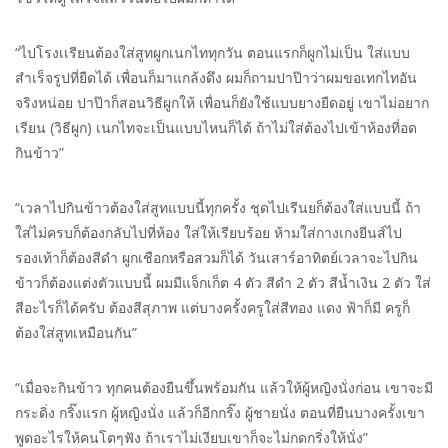
“ไปโรงเเรียนต้องใส่สูทผูกเนกไททุกวัน ตอนแรกก็ผูกไม่เป็น ใส่แบบ
สำเร็จรูปที่ยืดได้ เพื่อนก็มาแกล้งดึง ผมก็ถามปาป๊าว่าผมขอเทกไทอัน
จริงหน่อย ปาป๊าก็สอนวิธีผูกให้ เพื่อนก็ยังใช้แบบยางยืดอยู่ เขาไม่อยาก
เรียน (วิธีผูก) เนกไทจะเป็นแบบไหนก็ได้ ถ้าไม่ใส่ต้องไปเข้าห้องที่อด
กินข้าว”
“เวลาไปกินข้าวต้องใส่สูทแบบนี้ทุกครั้ง ชุดไปเรีนยก็ต้องใส่แบบนี้ ถ้า
ใส่ไม่ครบก็ต้องกลับไปที่ห้อง ใส่ให้เรียบร้อย ห้ามใส่กางเกงยีนส์ไป
รองเท้าก็ต้องสีดำ ผูกเชือกหรือสวมก็ได้ วันเสาร์อาทิตย์เวลาจะไปกิน
ข้าวก็ต้องแต่งตัวแบบนี้ ผมมีแจ็กเก็ต 4 ตัว สีดำ 2 ตัว สีน้ำเงิน 2 ตัว ใส่
สีอะไรก็ได้ครับ ต้องสีสุภาพ แต่บางครั้งครูใส่สีทอง แดง ฟ้าก็มี ครูก็
ต้องใส่สูทเหมือนกัน”
“เมื่อจะกินข้าว ทุกคนต้องยืนขึ้นพร้อมกัน แล้วให้ผู้หญิงนั่งก่อน เขาจะมี
กระดิ่ง กริ๊งแรก ผู้หญิงนั่ง แล้วก็อีกกริ๊ง ผู้ชายนั่ง ตอนที่ยืนบางครั้งเขา
พูดอะไรให้คนโตๆฟัง ถ้าเราไม่เงียบเขาก็จะไม่กดกริ่งให้นั่ง”