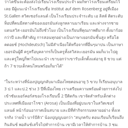
ว่าโตขึ้นจะต้องส่งไปเรียนโรงเรียนประจำ ผมก็หาโรงเรียนเตรียมไว้
เลย มีผู้แนะนำโรงเรียนชื่อ Institut auf dem Rosenberg อยู่ที่เมือง
St.Gallen สวิตเซอร์แลนด์ เป็นโรงเรียนประจำระดับ เอ ลิสต์ ติดระดับ
ท็อปที่คนมีสตางค์ของเยอรมันส่งลูกหลานมาเรียน และห่างจากชาย
แดนสวิส-เยอรมันไม่ถึงชั่วโมง เป็นโรงเรียนที่คุณภาพดีมาก ตั้งมาร้อย
กว่าปี และที่สำคัญ การสอนทุกอย่างเป็นภาษาเยอรมันชั้นสูง หรือโฮ
คดอยช์ (Hochdeutsch) ไม่มีสำเนียงใต้หรือจากที่อื่นๆมาปน เป็นภาษา
เยอรมันผู้ดี ครูหรือบุคลากรก็เป็นครูทั้งสวิสละเยอรมัน ผมก็แวะไปดู
และครู่ใหญ่ก็พาไปแนะนำ เขาบอกว่าเขารับเด็กตั้งแต่อายุ 8 ขวบ แต่
ถ้า 7 ขวบเด็กคนไหนพร้อมก็มาได้”
“ในระหว่างที่น้องปุญญกลับมาเมืองไทยตอนอายุ 5 ขวบ ก็เรียนอนุบาล
3 ป.1 และป.2 ช่วง 3 ปีที่เมืองไทย เราเตรียมความพร้อมด้วยการส่งไป
เข้าซัมเมอร์คอร์สของโรงเรียนนี้ 2 ปีติดกัน เขาจัดสำหรับเด็กต่าง
ประเทศที่เมืองอาโรซา (Arosa) เป็นเมืองที่อยู่บนเขาในสวิตเซอร์
แลนด์ หน้าร้อนอากาศเย็นสบาย และมีที่ทำกิจกรรมหลายอย่าง ทั้งเท
รกกิง ว่ายน้ำ บาร์บีคิว” น้องปุญญบอกว่า “สนุกครับ ตอนเรียนก็เรียนถึง
กินลันช์ พอลันช์เสร็จไปทำการบ้าน เขามีเวลาให้ทำการบ้าน 3 ชม.