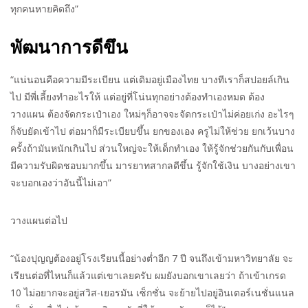
ทุกคนหายคิดถึง”
พัฒนาการดีขึน
“แน่นอนคือความมีระเบียน แต่เดิมอยู่เมืองไทย บางทีเราก็สปอยล์เกิน
ไป มีพี่เลี้ยงทำอะไรให้ แต่อยู่ที่โน่นทุกอย่างต้องทำเองหมด ต้อง
วางแผน ต้องจัดกระเป๋าเอง ใหม่ๆก็อาจจะจัดกระเป๋าไม่ค่อยเก่ง อะไรๆ
ก็จับยัดเข้าไป ต่อมาก็มีระเบียบขึ้น ยกของเอง ครูไม่ให้ช่วย ยกเว้นบาง
ครั้งถ้ามันหนักเกินไป ส่วนใหญ่จะให้เด็กทำเอง ให้รู้จักช่วยกันกับเพื่อน
มีความรับผิดชอบมากขึ้น มารยาทสากลดีขึ้น รู้จักใช้เงิน บางอย่างเขา
จะบอกเองว่าอันนี้ไม่เอา”
วางแผนต่อไป
“น้องปุญญต้องอยู่โรงเรียนนี้อย่างต่ำอีก 7 ปี จนถึงเข้ามหาวิทยาลัย จะ
เรียนต่อที่ไหนก็แล้วแต่เขาเลยครับ ผมยังบอกเขาเลยว่า ถ้าเข้าเกรด
10 ไม่อยากจะอยู่สวิส-เยอรมัน เซ็กชั่น จะย้ายไปอยู่อินเตอร์เนชั่นแนล