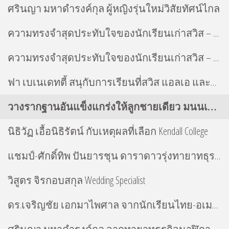
ศรินญา มหาดำรงค์กุล ผู้หญิงรุ่นใหม่วิสัยทัศน์ไกล
ความทรงจำสุดประทับใจของนักเรียนเก่าสวิส – คุณริน ศรินญา มหาดำรงค์กุล
ความทรงจำสุดประทับใจของนักเรียนเก่าสวิส – คุณแป้ง พิมพ์พัชรา สุมาวงศ์
ฟา เบเนเดทตี้ สนุกับการเรียนที่สวิส แอลเอ และบอสตัน
วางรากฐานอันแข็งแกร่งให้ลูกชายเดียว มนนเทพ พรประภา
นิธิวัฏ เอื้อนิธิรัตน์ กับเหตุผลที่เลือก Kendall College
แชมป์-ศักดิ์ทิพ ปันยารชุน ดาราดาวรุ่งทายาทธุรกิจใหญ่ผู้มากความสามารถ
วิสูตร จิรกอบสกุล Wedding Specialist
ดร.เจริญชัย เอกมาไพศาล จากนักเรียนไทย-อเมริกา-สวิส สู่อาจารย์ผู้เชี่ยวชาญด้านธุรกิจบริการ