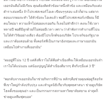
เยอรมันคือไม่มีเรียน คุณต้องคิดหัวข้อมาหนึ่งหัวข้อ และเหมือนกับแต่ง
ตำราเล่มหนึ่ง ถ้าโปรเฟสเซอร์โอเค เขียนๆๆสอบ แล้วก็ผ่าน แต่ยาก
ตอนแรกผมจะทำ ได้หัวข้อจะโอเคแล้ว พอดีโปรเฟสเซอร์เกษียณ ก็มี
คนใหม่มา ความเห็ฯไม่ค่อยลงรอยกัน ก็เลยไม่ทำดีกว่า คงจะใช้เวลา
หลายปี พอดีมีลูกด้วยก็ไม่ค่อยมีเวลา เพราะว่าลำพังการทำงานที่โน่น
ไม่ได้ทำวิจัยอย่างเดียว ต้องมีโปรเจ็กต์ของบริษัท โปรเจก์ของรัฐบาล
และเราต้องสอนด้วย ทั้งคอร์สที่เป็นภาษาอังกฤษและภาษาเยอรมัน
เหมือนไปทำงานที่เยอรมัน”
“ผมอยู่ที่โน่น 12 ปี แต่สิ่งที่เราไม่ได้คือสำเนียงที่จะให้เหมือนเยอรมันจ๋า
เราไม่ได้แน่นอน แต่น้องปุญญได้สำเนียงดีมากๆ ดีจริงๆนี่แค่ 3 ปี”
“พอกลับจากเยอรมันก็มาช่วยกิจการที่บ้าน หลักๆคือช่วยคุณพ่อดูรีสอร์ท
ที่เขาใหญ่กำลังปรับปรุง และทำมูลนิธิเกี่ยวกับพุทธศาสนา ช่วยดูบริษัท
โฮลดิ้งของคุณย่า และเป็นกรรมการสภามหาวิทยาลัยสยาม ล่าสุดก็
ช่วยดูแลทีมฟุตบอล”