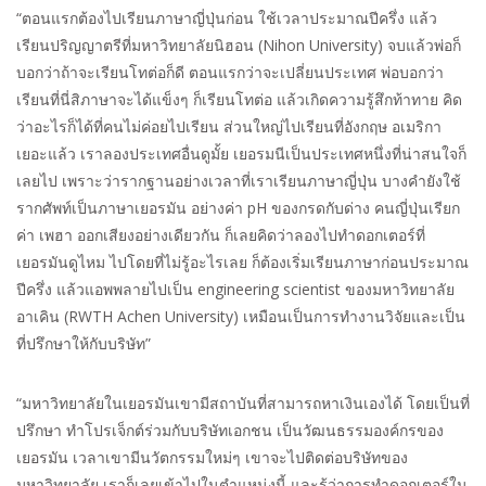
“ตอนแรกต้องไปเรียนภาษาญี่ปุ่นก่อน ใช้เวลาประมาณปีครึ่ง แล้ว
เรียนปริญญาตรีที่มหาวิทยาลัยนิฮอน (Nihon University) จบแล้วพ่อก็
บอกว่าถ้าจะเรียนโทต่อก็ดี ตอนแรกว่าจะเปลี่ยนประเทศ พ่อบอกว่า
เรียนที่นี่สิภาษาจะได้แข็งๆ ก็เรียนโทต่อ แล้วเกิดความรู้สึกท้าทาย คิด
ว่าอะไรก็ได้ที่คนไม่ค่อยไปเรียน ส่วนใหญ่ไปเรียนที่อังกฤษ อเมริกา
เยอะแล้ว เราลองประเทศอื่นดูมั้ย เยอรมนีเป็นประเทศหนึ่งที่น่าสนใจก็
เลยไป เพราะว่ารากฐานอย่างเวลาที่เราเรียนภาษาญี่ปุ่น บางคำยังใช้
รากศัพท์เป็นภาษาเยอรมัน อย่างค่า pH ของกรดกับด่าง คนญี่ปุ่นเรียก
ค่า เพฮา ออกเสียงอย่างเดียวกัน ก็เลยคิดว่าลองไปทำดอกเตอร์ที่
เยอรมันดูไหม ไปโดยที่ไม่รู้อะไรเลย ก็ต้องเริ่มเรียนภาษาก่อนประมาณ
ปีครึ่ง แล้วแอพพลายไปเป็น engineering scientist ของมหาวิทยาลัย
อาเคิน (RWTH Achen University) เหมือนเป็นการทำงานวิจัยและเป็น
ที่ปรึกษาให้กับบริษัท”
“มหาวิทยาลัยในเยอรมันเขามีสถาบันที่สามารถหาเงินเองได้ โดยเป็นที่
ปรึกษา ทำโปรเจ็กต์ร่วมกับบริษัทเอกชน เป็นวัฒนธรรมองค์กรของ
เยอรมัน เวลาเขามีนวัตกรรมใหม่ๆ เขาจะไปติดต่อบริษัทของ
มหาวิทยาลัย เราก็เลยเข้าไปในตำแหน่งนี้ และรู้ว่าการทำดอกเตอร์ใน