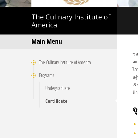
The
Culinary Institute of
America
Main Menu
ซอ
จะ
The Culinary Institute of America
ไว
Programs
อง
เร
Undergraduate
ด้
Certificate
จ